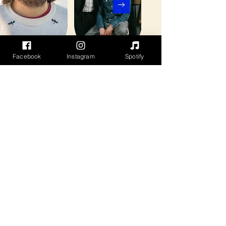
Facebook
Instagram
Spotify
B Fachada
Cave story