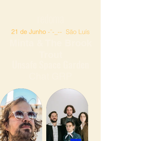
Cave Story
redoma
-¯-_-- São Luís
21 de Junho
Minta & The Brook
Trout
Unsafe Space Garden
Chat GRP