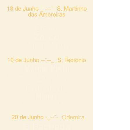
_¯---¯
18 de Junho
S. Martinho
das Amoreiras
Omiri
Zarco
Mariana Martins
-
-
¯--
_
19 de Junho
S. Teotónio
Márcio Pinto
+ Orquestra de Percussão Improvisada
do Alentejo Litoral
Chibatada
Mimus
(Recreio Adentro - para famílias)
-_-
-¯-
Odemira
20 de Junho
B Fachada